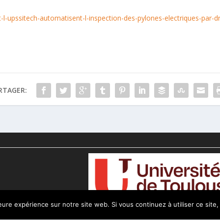
t-l-upssitech-automatisent-l-inspection-des-pylones-electriques-par-
RTAGER:
leure expérience sur notre site web. Si vous continuez à utiliser ce sit