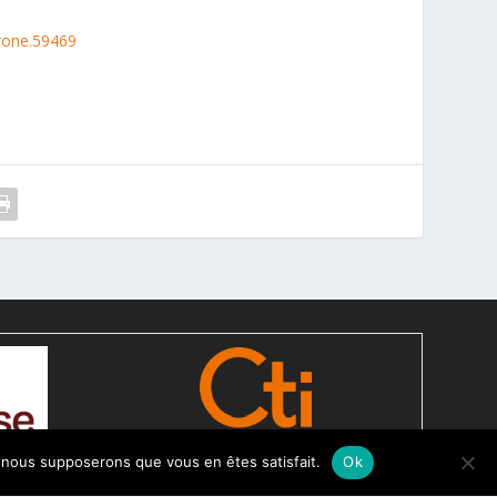
drone.59469
e, nous supposerons que vous en êtes satisfait.
Ok