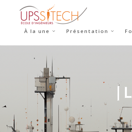
À la une
Présentation
F
| 