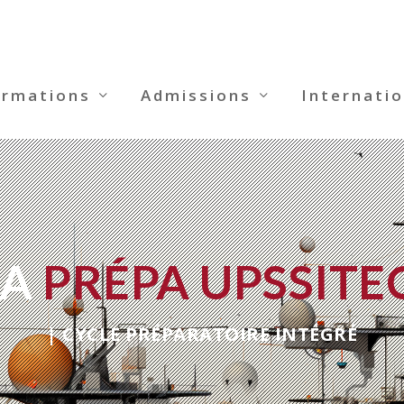
ormations
Admissions
Internatio
LA
PRÉPA UPSSITE
| CYCLE PRÉPARATOIRE INT
É
GR
É