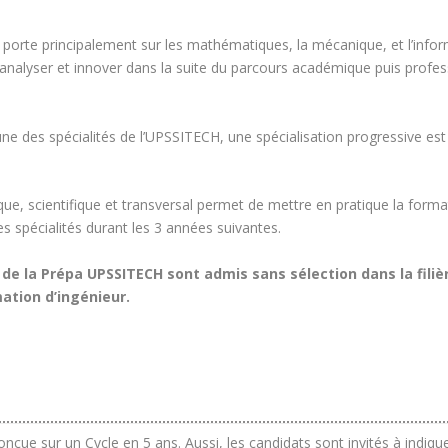
te principalement sur les mathématiques, la mécanique, et l’informat
alyser et innover dans la suite du parcours académique puis professio
l’une des spécialités de l’UPSSITECH, une spécialisation progressive e
ue, scientifique et transversal permet de mettre en pratique la format
es spécialités durant les 3 années suivantes.
 de la Prépa UPSSITECH sont admis sans sélection dans la filiè
ation d’ingénieur.
ue sur un Cycle en 5 ans. Aussi, les candidats sont invités à indique