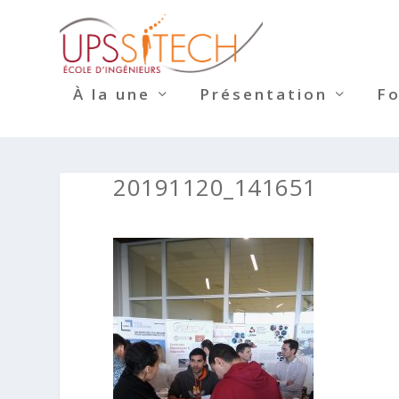
À la une
Présentation
F
20191120_141651