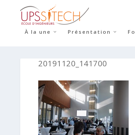
À la une
Présentation
F
20191120_141700